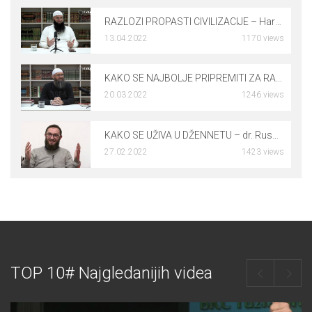
RAZLOZI PROPASTI CIVILIZACIJE – Harmin Suljić, prof.
13.04.2022
1170 views
0
KAKO SE NAJBOLJE PRIPREMITI ZA RAMAZAN – mr. Elvedin Pezić
20.03.2022
1246 views
0
KAKO SE UŽIVA U DŽENNETU – dr. Rusmir Čoković
27.02.2022
1423 views
0
TOP 10# Najgledanijih videa