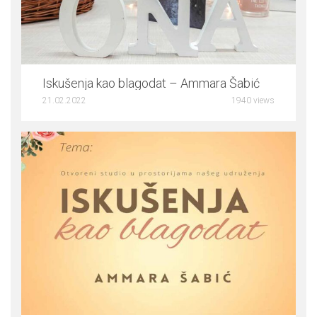
0
Iskušenja kao blagodat – Ammara Šabić
21.02.2022
1940 views
5