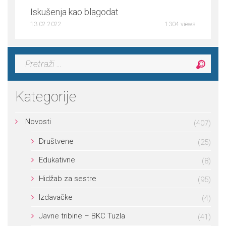
Iskušenja kao blagodat
13.02.2022
1304 views
Pretraga:
Kategorije
Novosti
(407)
Društvene
(25)
Edukativne
(8)
Hidžab za sestre
(95)
Izdavačke
(4)
Javne tribine – BKC Tuzla
(41)