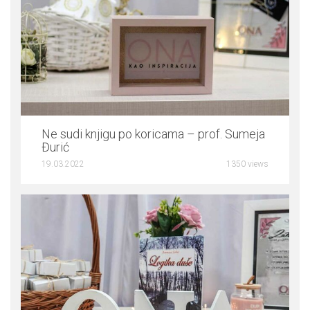
0
Ne sudi knjigu po koricama – prof. Sumeja
Đurić
19.03.2022
1350 views