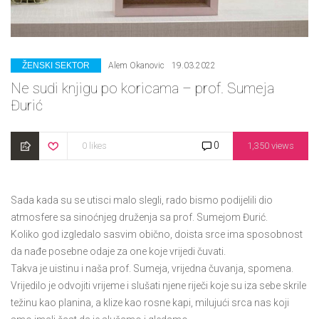
CATEGORIES
ŽENSKI SEKTOR
Alem Okanovic
19.03.2022
Ne sudi knjigu po koricama – prof. Sumeja
Đurić
0
0 likes
1,350 views
Sada kada su se utisci malo slegli, rado bismo podijelili dio
atmosfere sa sinoćnjeg druženja sa prof. Sumejom Đurić.
Koliko god izgledalo sasvim obično, doista srce ima sposobnost
da nađe posebne odaje za one koje vrijedi čuvati.
Takva je uistinu i naša prof. Sumeja, vrijedna čuvanja, spomena.
Vrijedilo je odvojiti vrijeme i slušati njene riječi koje su iza sebe skrile
težinu kao planina, a klize kao rosne kapi, milujući srca nas koji