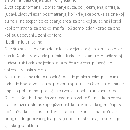
smo imali čast da je slušamo i gledamo.
Život poput romana, uz preplitanje suza, boli, osmijeha, smiraja,
ljubavi. Život vrijedan posmatranja, koji krije jake poruke za one koji
su naišli na stepenice kolebanja srca, za one koji su se našli pred
kapijom straha, za one kojima fali još samo jedan korak, za one
koji su uspavani u zoni konfora.
I budi i miluje riječima.
Ono što nas je posebno dojmilo jeste njena priča o tome kako se
vratila Allahu i spoznala put istine. Kako je u islamu pronašla svoj
duševni mir i kako se jedino tada počela osjećati prihvaćeno,
voljeno i istinski sretno.
Na krilima istine i duboke odlučnosti da je islam jedini put kojim
treba da hodi otvorili su se prozori koji su u njen život unijeli mirise
hajra, ljepote, mirise proljeća koji zauvijek ostaju urezani u srce.
Od male Sandre, tragača za srećom, do velike Sumeje koja će svoj
trag ostaviti u islmaskoj knjižvenosti koja je od velikog značaja za
bošnjačku kulturu i islam. Rekli bismo da je ona jedna od čuvara
onog najdragocijenijeg blaga za jednog muslimana, to su knjige
vjerskog karaktera.