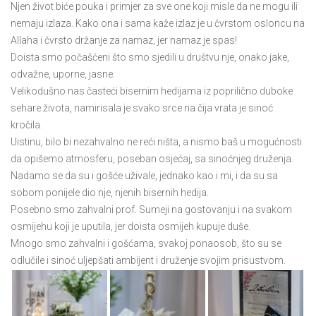
Njen život biće pouka i primjer za sve one koji misle da ne mogu ili
nemaju izlaza. Kako ona i sama kaže izlaz je u čvrstom osloncu na
Allaha i čvrsto držanje za namaz, jer namaz je spas!
Doista smo počašćeni što smo sjedili u društvu nje, onako jake,
odvažne, uporne, jasne.
Velikodušno nas časteći bisernim hedijama iz poprilično duboke
sehare života, namirisala je svako srce na čija vrata je sinoć
kročila.
Uistinu, bilo bi nezahvalno ne reći ništa, a nismo baš u mogućnosti
da opišemo atmosferu, poseban osjećaj, sa sinoćnjeg druženja.
Nadamo se da su i gošće uživale, jednako kao i mi, i da su sa
sobom ponijele dio nje, njenih bisernih hedija.
Posebno smo zahvalni prof. Sumeji na gostovanju i na svakom
osmijehu koji je uputila, jer doista osmijeh kupuje duše.
Mnogo smo zahvalni i gošćama, svakoj ponaosob, što su se
odlučile i sinoć uljepšati ambijent i druženje svojim prisustvom.