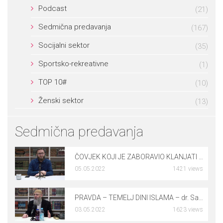
Podcast
(21)
Sedmična predavanja
(167)
Socijalni sektor
(35)
Sportsko-rekreativne
(1)
TOP 10#
(10)
Ženski sektor
(13)
Sedmična predavanja
ČOVJEK KOJI JE ZABORAVIO KLANJATI NAMAZ – dr. Rusmir Čoković
05.05.2022
1421 views
0
PRAVDA – TEMELJ DINI ISLAMA – dr. Safet Kuduzović
03.05.2022
1623 views
0