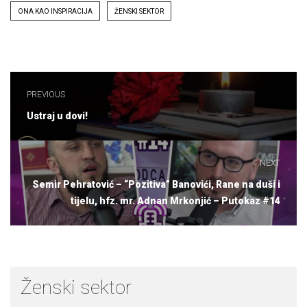
Tags
ONA KAO INSPIRACIJA
ŽENSKI SEKTOR
Navigacija
članaka
PREVIOUS
Previous
Ustraj u dovi!
post:
NEXT
Next
Semir Pehratović – “Pozitiva” Banovići, Rane na duši i
post:
tijelu, hfz. mr. Adnan Mrkonjić – Putokaz #14
Ženski sektor