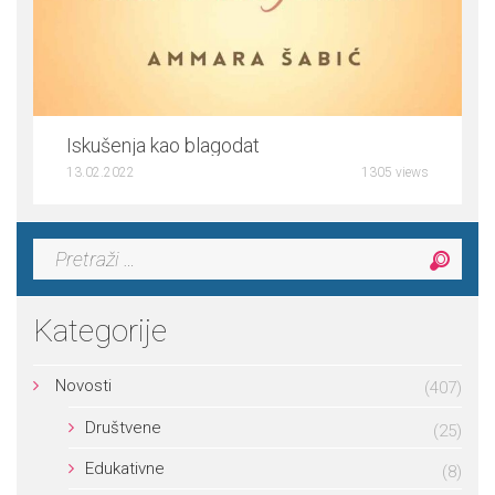
5
Iskušenja kao blagodat
13.02.2022
1305 views
Pretraga:
Kategorije
Novosti
(407)
Društvene
(25)
Edukativne
(8)