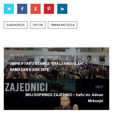
Tags
ELVEDIN PEZIĆ
TOP 10#
TRIBINE BKC TUZLA
Navigacija
članaka
PREVIOUS
Previous
JAVNI IFTAR U DŽAMIJI “KRALJ ABDULLAH” –
post:
RAMAZAN 6 JUNI 2018
NEXT
Next
MOJ DOPRINOS ZAJEDNICI – hafiz mr. Adnan
post:
Mrkonjić