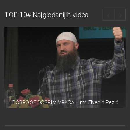
TOP 10# Najgledanijih videa
DOBRO SE DOBRIM VRAĆA – mr. Elvedin Pezić