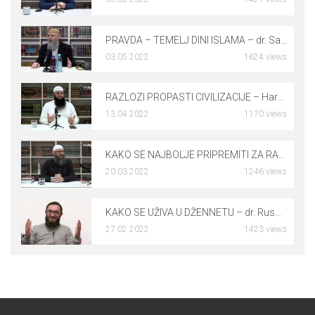
0
PRAVDA – TEMELJ DINI ISLAMA – dr. Safet Kuduzović
03.05.2022
1624 views
0
RAZLOZI PROPASTI CIVILIZACIJE – Harmin Suljić, prof.
13.04.2022
1170 views
0
KAKO SE NAJBOLJE PRIPREMITI ZA RAMAZAN – mr. Elvedin Pezić
20.03.2022
1246 views
0
KAKO SE UŽIVA U DŽENNETU – dr. Rusmir Čoković
27.02.2022
1423 views
0