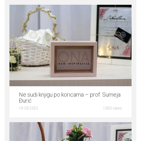
0
Ne sudi knjigu po koricama – prof. Sumeja
Đurić
19.03.2022
1350 views