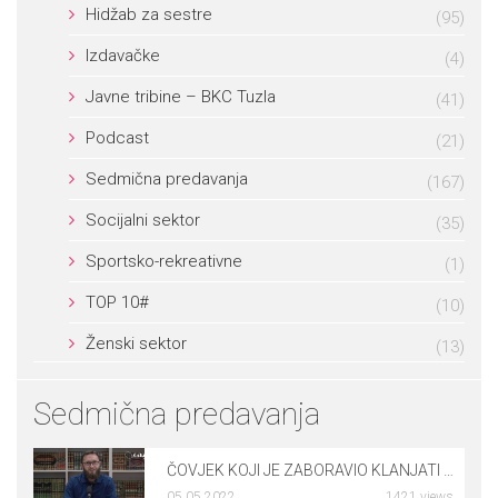
Hidžab za sestre
(95)
Izdavačke
(4)
Javne tribine – BKC Tuzla
(41)
Podcast
(21)
Sedmična predavanja
(167)
Socijalni sektor
(35)
Sportsko-rekreativne
(1)
TOP 10#
(10)
Ženski sektor
(13)
Sedmična predavanja
ČOVJEK KOJI JE ZABORAVIO KLANJATI NAMAZ – dr. Rusmir Čoković
05.05.2022
1421 views