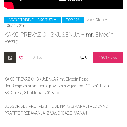
CATEGORIES
JAVNE TRIBINE – BKC TUZLA
TOP 10#
Alem Okanovic
28.11.2018
KAKO PREVAZIĆI ISKUŠENJA – mr. Elvedin
Pezić
0
0 likes
1,801 views
KAKO PREVAZIĆI ISKUŠENJA ? mr. Elvedin Pezić
Udruženje za promicanje pozitivnih vrijednosti “Oaza” Tuzla
BKC Tuzla, 31 oktobar 2018 god.
SUBSCRIBE / PRETPLATITE SE NA NAŠ KANAL I REDOVNO
PRATITE PREDAVANJA IZ VAŠE “OAZE IMANA”!