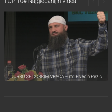
TOP 10# Najgledanijih videa
DOBRO SE DOBRIM VRAĆA – mr. Elvedin Pezić