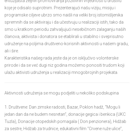
entuzijasta željnih promoviranja pozitivnih vrijednosti u društvu
koje je odisalo suprotnim. Prezenterajući našu viziju, misiju i
programske ciljeve ubrzo smo naišli na veliki broj istomišljenika
spremnih da se aktiviraju i da učestvuju u realizaciji istih, tako da
smo u kratkom periodu zahvaljujući nesebičnom zalaganju naših
članova, aktivista i donatora se etablirali u stabilno i sveprisutno
udruženje na poljima društveno-korisnih aktivnosti u našem gradu,
ali i šire.
Karakteristika našeg rada jeste da je on isključivo volonterske
prirode i da se već dugi niz godina možemo ponositi trudom koji
ulažu aktivisti udruženja u realizaciji mnogobrojnih projekata.
Aktivnosti udruženja se mogu podjeliti u nekoliko podskupina
1. Društvene: Dan zimske radosti, Bazar, Poklon hadž, “Mogu li
jedan dan da ne budem nesretan”, donacije gegica i benkica (UKC
Tuzla), Donacije otopedskih pomagala ( Don penzionera), Hidžab
za sestre, Hidžab za trudnice, edukativni film “Crvene ruže ulice”,