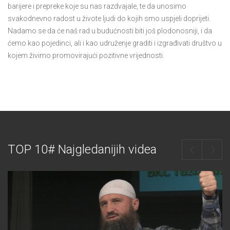
barijere i prepreke koje su nas razdvajale, te da unosimo
svakodnevno radost u živote ljudi do kojih smo uspjeli doprijeti.
Nadamo se da će naš rad u budućnosti biti još plodonosniji, i da
ćemo kao pojedinci, ali i kao udruženje graditi i izgrađivati društvo u
kojem živimo promovirajući pozitivne vrijednosti.
TOP 10# Najgledanijih videa