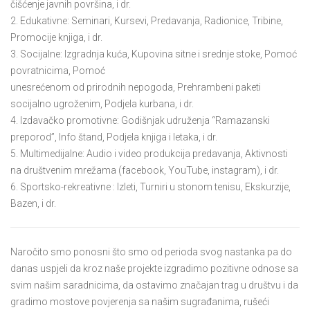
čišćenje javnih površina, i dr.
2. Edukativne: Seminari, Kursevi, Predavanja, Radionice, Tribine,
Promocije knjiga, i dr.
3. Socijalne: Izgradnja kuća, Kupovina sitne i srednje stoke, Pomoć
povratnicima, Pomoć
unesrećenom od prirodnih nepogoda, Prehrambeni paketi
socijalno ugroženim, Podjela kurbana, i dr.
4. Izdavačko promotivne: Godišnjak udruženja “Ramazanski
preporod”, Info štand, Podjela knjiga i letaka, i dr.
5. Multimedijalne: Audio i video produkcija predavanja, Aktivnosti
na društvenim mrežama (facebook, YouTube, instagram), i dr.
6. Sportsko-rekreativne : Izleti, Turniri u stonom tenisu, Ekskurzije,
Bazen, i dr.
Naročito smo ponosni što smo od perioda svog nastanka pa do
danas uspjeli da kroz naše projekte izgradimo pozitivne odnose sa
svim našim saradnicima, da ostavimo značajan trag u društvu i da
gradimo mostove povjerenja sa našim sugrađanima, rušeći