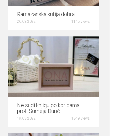
0
Ramazanska kutija dobra
20.03.2022
1145 views
0
Ne sudi knjigu po koricama –
prof. Sumeja Đurić
19.03.2022
1349 views