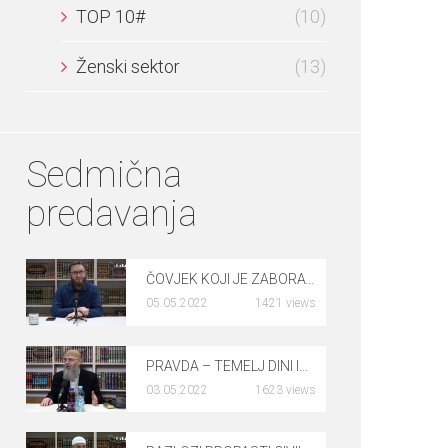
TOP 10#
(10)
Ženski sektor
(13)
Sedmična
predavanja
ČOVJEK KOJI JE ZABORAVIO KLANJATI NAMAZ – dr. Rusmir Čoković
05.05.2022
1421 views
0
PRAVDA – TEMELJ DINI ISLAMA – dr. Safet Kuduzović
03.05.2022
1623 views
0