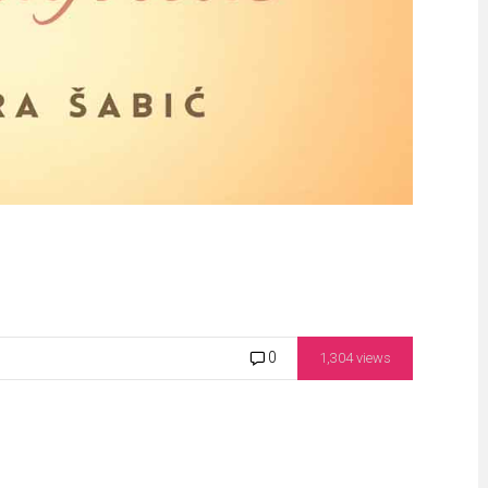
0
1,304 views