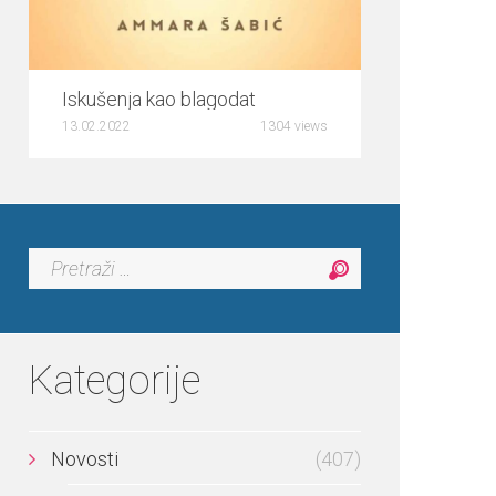
5
Iskušenja kao blagodat
13.02.2022
1304 views
Pretraga:
Kategorije
Novosti
(407)