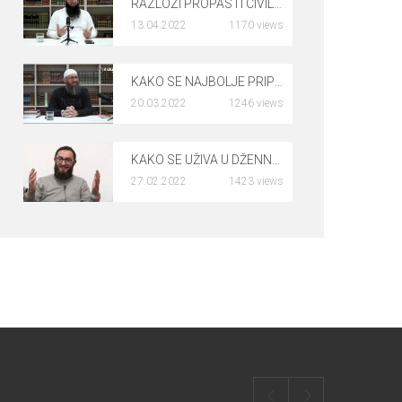
RAZLOZI PROPASTI CIVILIZACIJE – Harmin Suljić, prof.
13.04.2022
1170 views
0
KAKO SE NAJBOLJE PRIPREMITI ZA RAMAZAN – mr. Elvedin Pezić
20.03.2022
1246 views
0
KAKO SE UŽIVA U DŽENNETU – dr. Rusmir Čoković
27.02.2022
1423 views
0