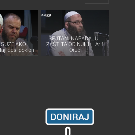
ŠEJTANI NAPADAJU I
SPOZN
 SUZE AKO
ZAŠTITA OD NJIH – Arif
VELIČA
jljepši poklon
Oruč
Saf