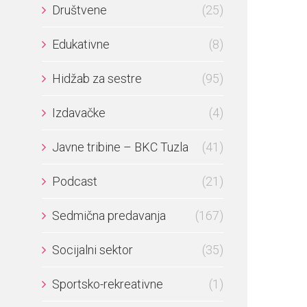
Društvene
(25)
Edukativne
(8)
Hidžab za sestre
(95)
Izdavačke
(4)
Javne tribine – BKC Tuzla
(41)
Podcast
(21)
Sedmična predavanja
(167)
Socijalni sektor
(35)
Sportsko-rekreativne
(1)