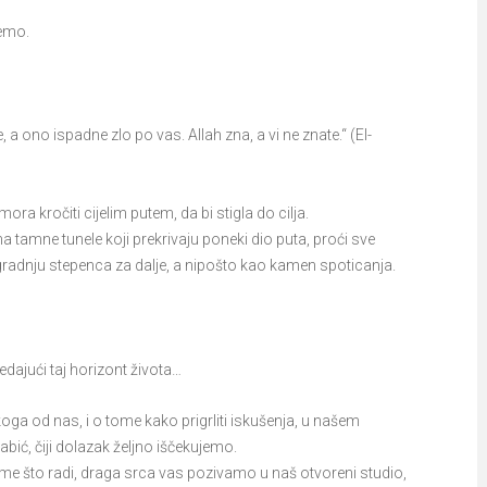
jemo.
 a ono ispadne zlo po vas. Allah zna, a vi ne znate.“ (El-
a kročiti cijelim putem, da bi stigla do cilja.
a tamne tunele koji prekrivaju poneki dio puta, proći sve
nju stepenca za dalje, a nipošto kao kamen spoticanja.
edajući taj horizont života…
oga od nas, i o tome kako prigrliti iskušenja, u našem
ić, čiji dolazak željno iščekujemo.
ome što radi, draga srca vas pozivamo u naš otvoreni studio,