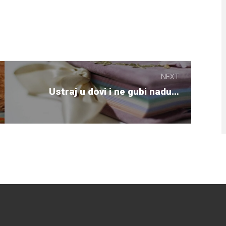
NEXT
Next
Ustraj u dovi i ne gubi nadu…
post: