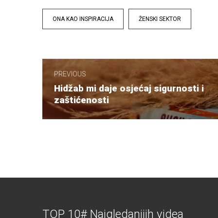
Tags
ONA KAO INSPIRACIJA
ŽENSKI SEKTOR
Navigacija
članaka
PREVIOUS
Previous
Hidžab mi daje osjećaj sigurnosti i
post:
zaštićenosti
TOP 10# Najgledanijih videa