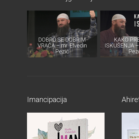
 DIN U
EMENIH
DOBRO SE DOBRIM
KAKO PRE
Elvedin
VRAĆA – mr. Elvedin
ISKUŠENJA – 
Pezić
Pez
Imancipacija
Ahire