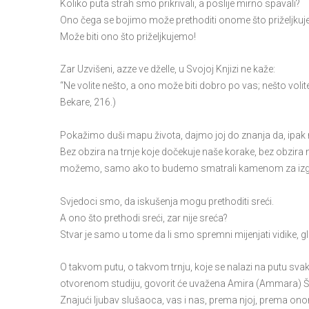
Koliko puta strah smo prikrivali, a poslije mirno spavali?
Ono čega se bojimo može prethoditi onome što priželjku
Može biti ono što priželjkujemo!
Zar Uzvišeni, azze ve dželle, u Svojoj Knjizi ne kaže:
“Ne volite nešto, a ono može biti dobro po vas; nešto volite,
Bekare, 216.)
Pokažimo duši mapu života, dajmo joj do znanja da, ipak mor
Bez obzira na trnje koje dočekuje naše korake, bez obzira n
možemo, samo ako to budemo smatrali kamenom za izgrad
Svjedoci smo, da iskušenja mogu prethoditi sreći.
A ono što prethodi sreći, zar nije sreća?
Stvar je samo u tome da li smo spremni mijenjati vidike, gl
O takvom putu, o takvom trnju, koje se nalazi na putu svak
otvorenom studiju, govorit će uvažena Amira (Ammara) Šab
Znajući ljubav slušaoca, vas i nas, prema njoj, prema on