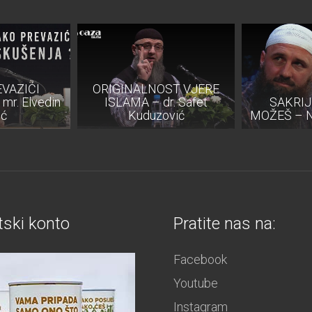
VAZIĆI
ORIGINALNOST VJERE
mr. Elvedin
ISLAMA – dr. Safet
SAKRIJ
ić
Kuduzović
MOŽEŠ – Na
tski konto
Pratite nas na:
Facebook
Youtube
Instagram