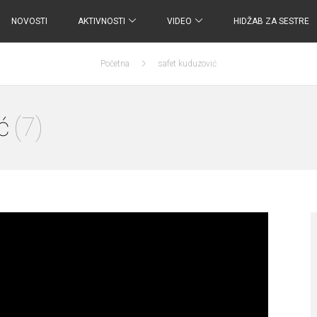
NOVOSTI
AKTIVNOSTI
VIDEO
HIDŽAB ZA SESTRE
Početna
safet kuduzović
ć
(7)