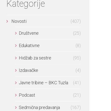
Kategorije
Novosti
(407)
Društvene
(25)
Edukativne
(8)
Hidžab za sestre
(95)
Izdavačke
(4)
Javne tribine – BKC Tuzla
(41)
Podcast
(21)
Sedmična predavanja
(167)