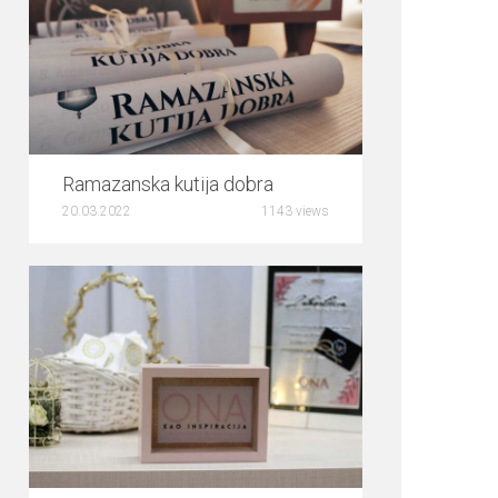
0
Ramazanska kutija dobra
20.03.2022
1143 views
0