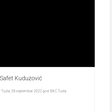
Safet Kuduzović
a" Tuzla, 28 septembar 2022 god. BKC Tuzla