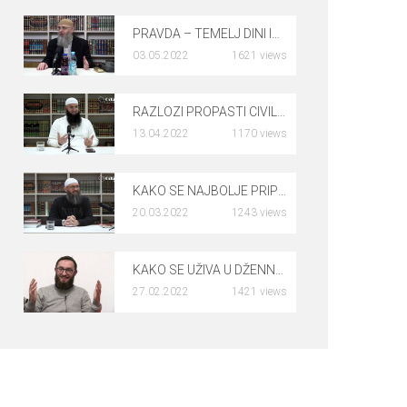
PRAVDA – TEMELJ DINI ISLAMA – dr. Safet Kuduzović
03.05.2022
1621 views
0
RAZLOZI PROPASTI CIVILIZACIJE – Harmin Suljić, prof.
13.04.2022
1170 views
0
KAKO SE NAJBOLJE PRIPREMITI ZA RAMAZAN – mr. Elvedin Pezić
20.03.2022
1243 views
0
KAKO SE UŽIVA U DŽENNETU – dr. Rusmir Čoković
27.02.2022
1421 views
0