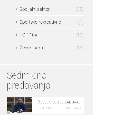
Socijalni sektor
(35)
Sportsko-rekreativne
(1)
TOP 10#
(10)
Ženski sektor
(13)
Sedmična
predavanja
ČOVJEK KOJI JE ZABORAVIO KLANJATI NAMAZ – dr. Rusmir Čoković
05.05.2022
1421 views
0