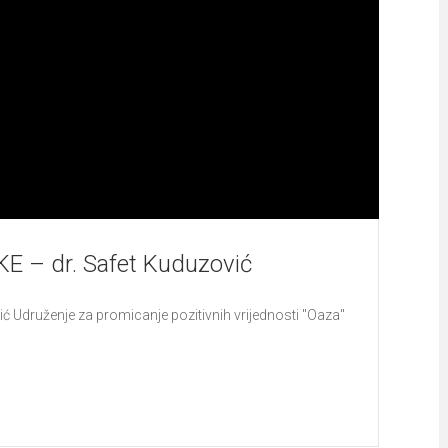
– dr. Safet Kuduzović
druženje za promicanje pozitivnih vrijednosti "Oaza"