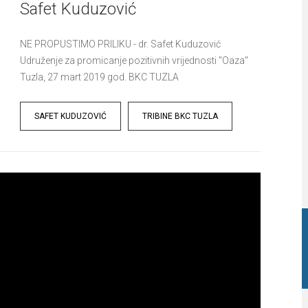
Safet Kuduzović
NE PROPUSTIMO PRILIKU - dr. Safet Kuduzović
Udruženje za promicanje pozitivnih vrijednosti "Oaza"
Tuzla, 27 mart 2019 god. BKC TUZLA
Tags
SAFET KUDUZOVIĆ
TRIBINE BKC TUZLA