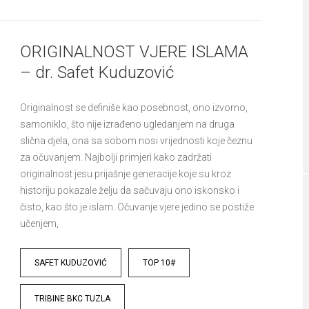
ORIGINALNOST VJERE ISLAMA
– dr. Safet Kuduzović
Originalnost se definiše kao posebnost, ono izvorno,
samoniklo, što nije izrađeno ugledanjem na druga
slična djela, ona sa sobom nosi vrijednosti koje čeznu
za očuvanjem. Najbolji primjeri kako zadržati
originalnost jesu prijašnje generacije koje su kroz
historiju pokazale želju da sačuvaju ono iskonsko i
čisto, kao što je islam. Očuvanje vjere jedino se postiže
učenjem,
Tags
SAFET KUDUZOVIĆ
TOP 10#
TRIBINE BKC TUZLA