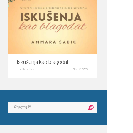
5
Iskušenja kao blagodat
13.02.2022
1302 views
Pretraga: