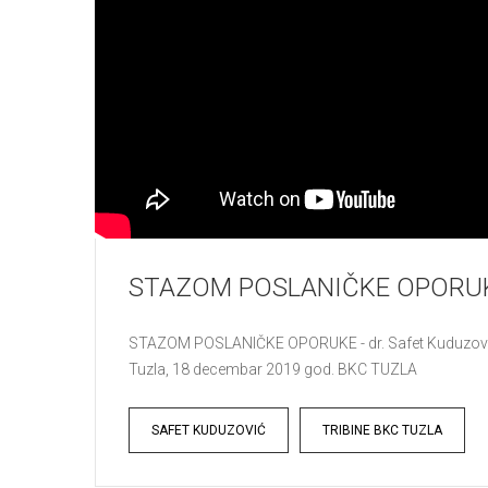
STAZOM POSLANIČKE OPORUKE 
STAZOM POSLANIČKE OPORUKE - dr. Safet Kuduzović U
Tuzla, 18 decembar 2019 god. BKC TUZLA
Tags
SAFET KUDUZOVIĆ
TRIBINE BKC TUZLA