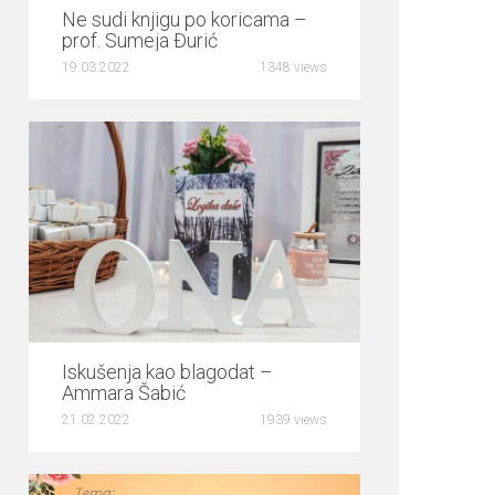
Ne sudi knjigu po koricama –
prof. Sumeja Đurić
19.03.2022
1348 views
0
Iskušenja kao blagodat –
Ammara Šabić
21.02.2022
1939 views