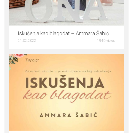
0
Iskušenja kao blagodat – Ammara Šabić
21.02.2022
1940 views
5