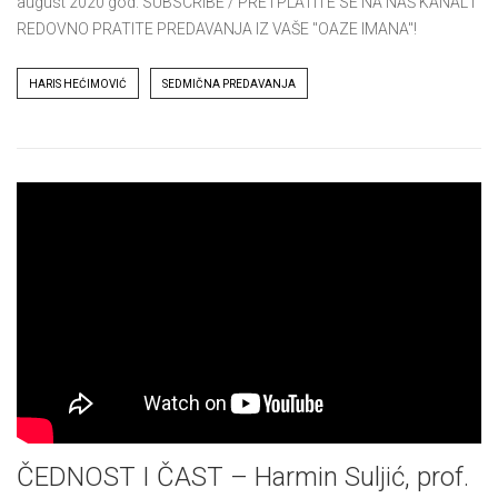
august 2020 god. SUBSCRIBE / PRETPLATITE SE NA NAŠ KANAL I
REDOVNO PRATITE PREDAVANJA IZ VAŠE "OAZE IMANA"!
Tags
HARIS HEĆIMOVIĆ
SEDMIČNA PREDAVANJA
ČEDNOST I ČAST – Harmin Suljić, prof.