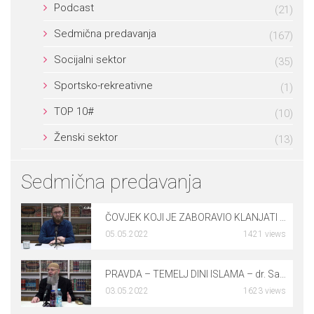
Podcast
(21)
Sedmična predavanja
(167)
Socijalni sektor
(35)
Sportsko-rekreativne
(1)
TOP 10#
(10)
Ženski sektor
(13)
Sedmična predavanja
ČOVJEK KOJI JE ZABORAVIO KLANJATI NAMAZ – dr. Rusmir Čoković
05.05.2022
1421 views
0
PRAVDA – TEMELJ DINI ISLAMA – dr. Safet Kuduzović
03.05.2022
1623 views
0