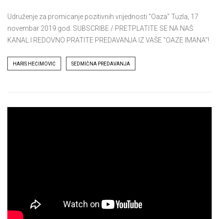
Udruženje za promicanje pozitivnih vrijednosti "Oaza" Tuzla, 17
novembar 2019 god. SUBSCRIBE / PRETPLATITE SE NA NAŠ
KANAL I REDOVNO PRATITE PREDAVANJA IZ VAŠE "OAZE IMANA"!
Tags
HARIS HEĆIMOVIĆ
SEDMIČNA PREDAVANJA