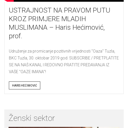
USTRAJNOST NA PRAVOM PUTU
KROZ PRIMJERE MLADIH
MUSLIMANA – Haris Hećimović,
prof.
Udruženje za promicanje pozitivnih vrijednosti "Oaza" Tuzla,
BKC Tuzla, 30. oktobar 2019 god. SUBSCRIBE / PRETPLATITE
SE NA NAŠ KANAL I REDOVNO PRATITE PREDAVANJA IZ
VAŠE "OAZE IMANA"!
Tags
HARIS HEĆIMOVIĆ
Ženski sektor