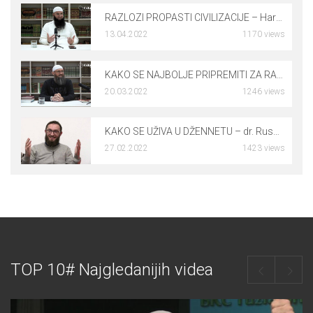
RAZLOZI PROPASTI CIVILIZACIJE – Harmin Suljić, prof.
13.04.2022
1170 views
0
KAKO SE NAJBOLJE PRIPREMITI ZA RAMAZAN – mr. Elvedin Pezić
20.03.2022
1246 views
0
KAKO SE UŽIVA U DŽENNETU – dr. Rusmir Čoković
27.02.2022
1423 views
0
TOP 10# Najgledanijih videa