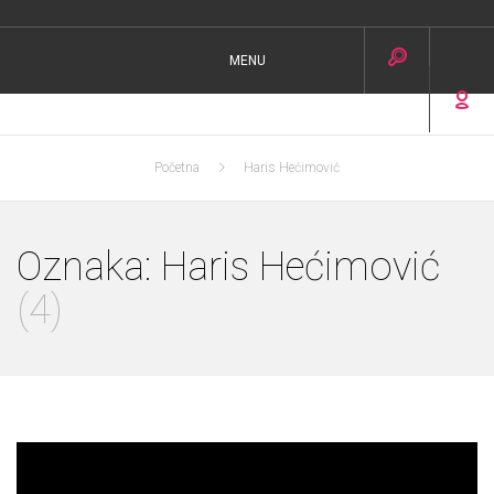
MENU
Početna
Haris Hećimović
Oznaka:
Haris Hećimović
(4)