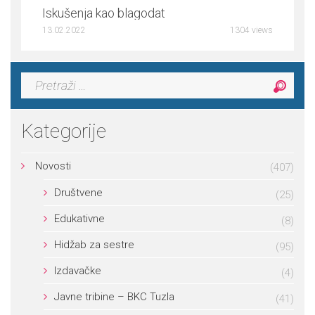
Iskušenja kao blagodat
13.02.2022
1304 views
Pretraga:
Kategorije
Novosti
(407)
Društvene
(25)
Edukativne
(8)
Hidžab za sestre
(95)
Izdavačke
(4)
Javne tribine – BKC Tuzla
(41)