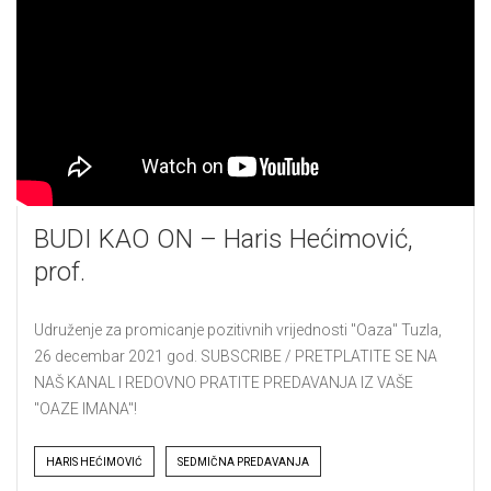
BUDI KAO ON – Haris Hećimović,
prof.
Udruženje za promicanje pozitivnih vrijednosti "Oaza" Tuzla,
26 decembar 2021 god. SUBSCRIBE / PRETPLATITE SE NA
NAŠ KANAL I REDOVNO PRATITE PREDAVANJA IZ VAŠE
"OAZE IMANA"!
Tags
HARIS HEĆIMOVIĆ
SEDMIČNA PREDAVANJA