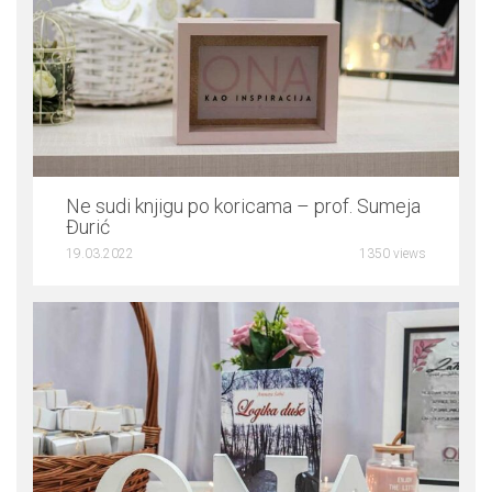
0
Ne sudi knjigu po koricama – prof. Sumeja
Đurić
19.03.2022
1350 views