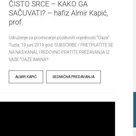
ČISTO SRCE – KAKO GA
SAČUVATI? – hafiz Almir Kapić,
prof.
Udruženje za promicanje pozitivnih vrijednosti "Oaza"
Tuzla, 19 juni 2019 god. SUBSCRIBE / PRETPLATITE SE
NA NAŠ KANAL I REDOVNO PRATITE PREDAVANJA IZ
VAŠE "OAZE IMANA"!
Tags
ALMIR KAPIĆ
SEDMIČNA PREDAVANJA