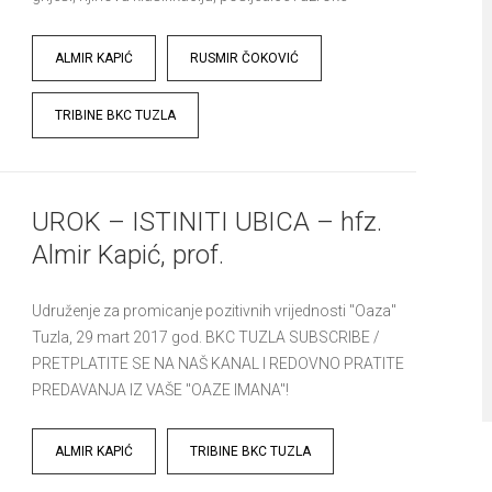
Tags
ALMIR KAPIĆ
RUSMIR ČOKOVIĆ
TRIBINE BKC TUZLA
UROK – ISTINITI UBICA – hfz.
Almir Kapić, prof.
Udruženje za promicanje pozitivnih vrijednosti "Oaza"
Tuzla, 29 mart 2017 god. BKC TUZLA SUBSCRIBE /
PRETPLATITE SE NA NAŠ KANAL I REDOVNO PRATITE
PREDAVANJA IZ VAŠE "OAZE IMANA"!
Tags
ALMIR KAPIĆ
TRIBINE BKC TUZLA