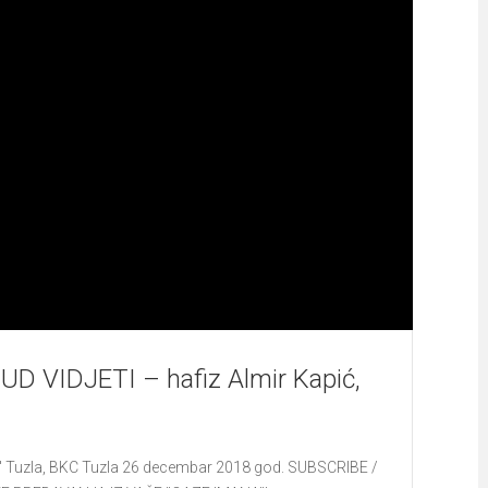
D VIDJETI – hafiz Almir Kapić,
za" Tuzla, BKC Tuzla 26 decembar 2018 god. SUBSCRIBE /