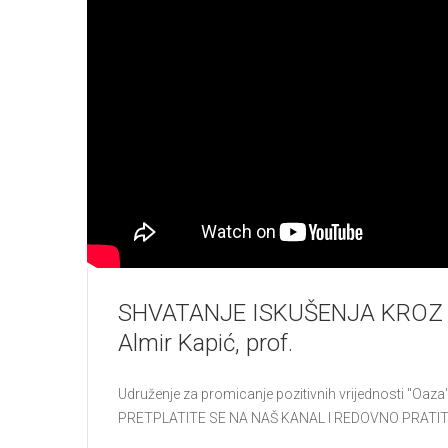
SHVATANJE ISKUŠENJA KROZ
Almir Kapić, prof.
Udruženje za promicanje pozitivnih vrijednosti "Oa
PRETPLATITE SE NA NAŠ KANAL I REDOVNO PRATIT