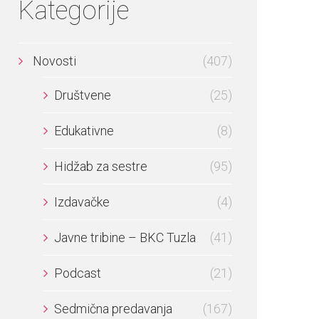
Kategorije
Novosti
(407)
Društvene
(25)
Edukativne
(8)
Hidžab za sestre
(95)
Izdavačke
(4)
Javne tribine – BKC Tuzla
(41)
Podcast
(21)
Sedmična predavanja
(167)