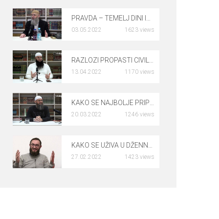
PRAVDA – TEMELJ DINI ISLAMA – dr. Safet Kuduzović
03.05.2022
1623 views
0
RAZLOZI PROPASTI CIVILIZACIJE – Harmin Suljić, prof.
13.04.2022
1170 views
0
KAKO SE NAJBOLJE PRIPREMITI ZA RAMAZAN – mr. Elvedin Pezić
20.03.2022
1246 views
0
KAKO SE UŽIVA U DŽENNETU – dr. Rusmir Čoković
27.02.2022
1423 views
0