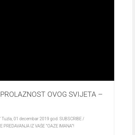
 PROLAZNOST OVOG SVIJETA –
za" Tuzla, 01 decembar 2019 god. SUBSCRIBE /
E PREDAVANJA IZ VAŠE "OAZE IMANA"!