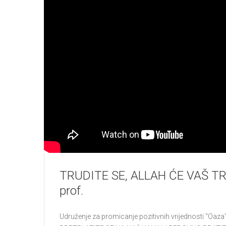
TRUDITE SE, ALLAH ĆE VAŠ TRU
prof.
Udruženje za promicanje pozitivnih vrijednosti "Oa