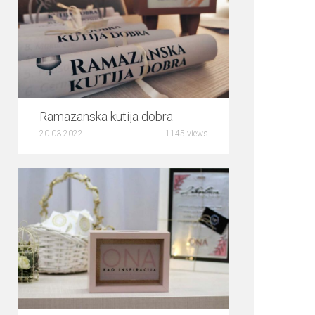
0
Ramazanska kutija dobra
20.03.2022
1145 views
0