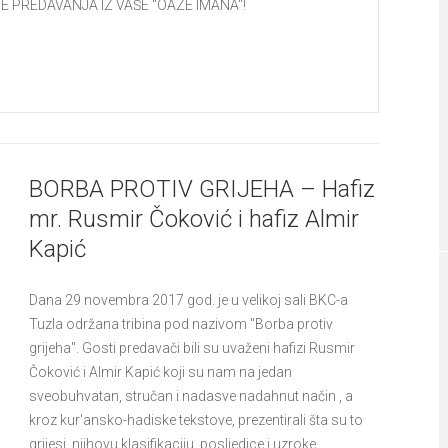
E PREDAVANJA IZ VAŠE "OAZE IMANA"!
BORBA PROTIV GRIJEHA – Hafiz
mr. Rusmir Čoković i hafiz Almir
Kapić
Dana 29 novembra 2017 god. je u velikoj sali BKC-a
Tuzla održana tribina pod nazivom "Borba protiv
grijeha". Gosti predavači bili su uvaženi hafizi Rusmir
Čoković i Almir Kapić koji su nam na jedan
sveobuhvatan, stručan i nadasve nadahnut način , a
kroz kur'ansko-hadiske tekstove, prezentirali šta su to
grijesi, njihovu klasifikaciju, posljedice i uzroke