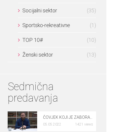
Socijalni sektor
(35)
Sportsko-rekreativne
(1)
TOP 10#
(10)
Ženski sektor
(13)
Sedmična
predavanja
ČOVJEK KOJI JE ZABORAVIO KLANJATI NAMAZ – dr. Rusmir Čoković
05.05.2022
1421 views
0