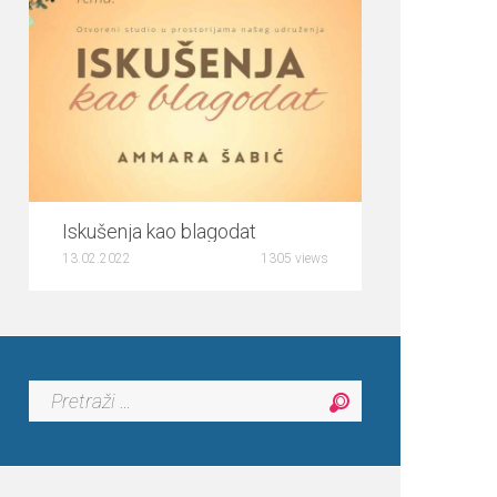
5
Iskušenja kao blagodat
13.02.2022
1305 views
Pretraga: