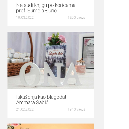
Ne sudi knjigu po koricama –
prof. Sumeja Đurić
19.03.2022
1350 views
0
Iskušenja kao blagodat –
Ammara Šabić
21.02.2022
1940 views