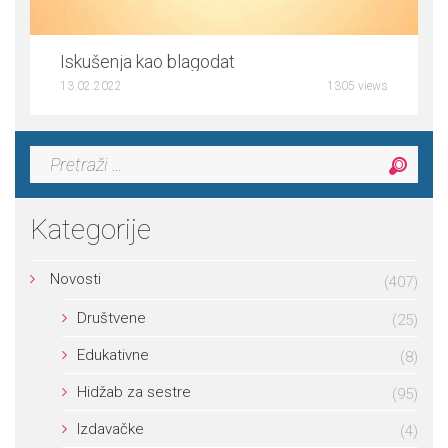
5
Iskušenja kao blagodat
13.02.2022
1305 views
Pretraga:
Kategorije
Novosti
(407)
Društvene
(25)
Edukativne
(8)
Hidžab za sestre
(95)
Izdavačke
(4)