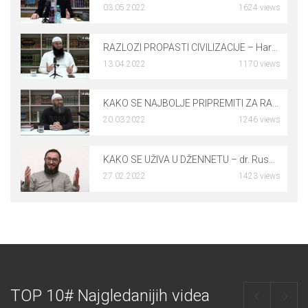
03.05.2022
1624 views
0
RAZLOZI PROPASTI CIVILIZACIJE – Harmin Suljić, prof.
13.04.2022
1170 views
0
KAKO SE NAJBOLJE PRIPREMITI ZA RAMAZAN – mr. Elvedin Pezić
20.03.2022
1246 views
0
KAKO SE UŽIVA U DŽENNETU – dr. Rusmir Čoković
27.02.2022
1423 views
0
TOP 10# Najgledanijih videa