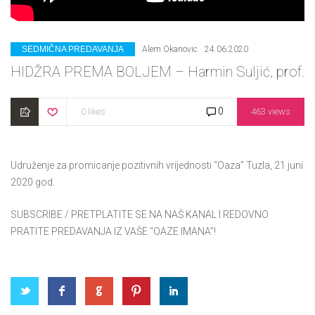
CATEGORIES
SEDMIČNA PREDAVANJA
Alem Okanovic
24.06.2020
HIDŽRA PREMA BOLJEM – Harmin Suljić, prof.
0
0 likes
463 views
Udruženje za promicanje pozitivnih vrijednosti “Oaza” Tuzla, 21 juni
2020 god.
SUBSCRIBE / PRETPLATITE SE NA NAŠ KANAL I REDOVNO
PRATITE PREDAVANJA IZ VAŠE “OAZE IMANA”!