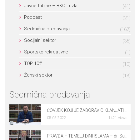
Javne tribine – BKC Tuzla
(41)
Podcast
(21)
Sedmična predavanja
(167)
Socijalni sektor
(35)
Sportsko-rekreativne
(1)
TOP 10#
(10)
Ženski sektor
(13)
Sedmična predavanja
ČOVJEK KOJI JE ZABORAVIO KLANJATI NAMAZ – dr. Rusmir Čoković
05.05.2022
1421 views
0
PRAVDA – TEMELJ DINI ISLAMA – dr. Safet Kuduzović