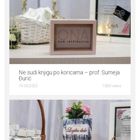
0
Ne sudi knjigu po koricama – prof. Sumeja
Đurić
19.03.2022
1350 views