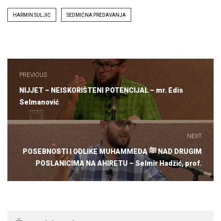
Tags
HARMIN SULJIĆ
SEDMIČNA PREDAVANJA
Navigacija
članaka
PREVIOUS
Previous
NIJJET – NEISKORIŠTENI POTENCIJAL – mr. Edis
post:
Selmanović
NEXT
Next
POSEBNOSTI I ODLIKE MUHAMMEDA ﷺ NAD DRUGIM
post:
POSLANICIMA NA AHIRETU – Selmir Hadžić, prof.